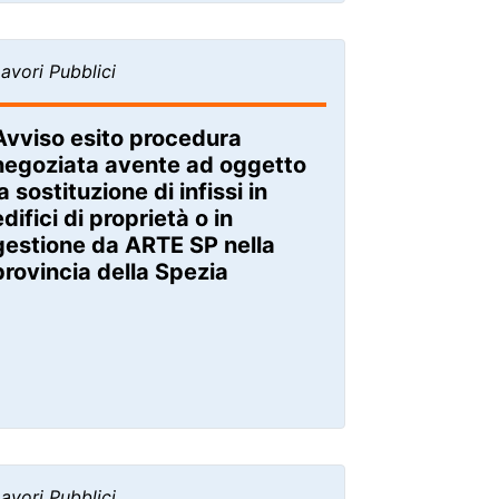
avori Pubblici
Avviso esito procedura
negoziata avente ad oggetto
la sostituzione di infissi in
edifici di proprietà o in
gestione da ARTE SP nella
provincia della Spezia
avori Pubblici