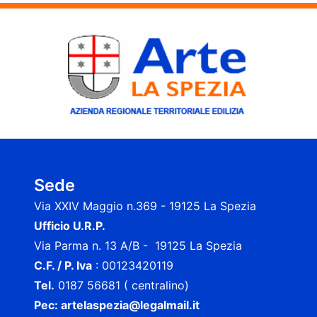
Sede
Via XXIV Maggio n.369 - 19125 La Spezia
Ufficio U.R.P.
Via Parma n. 13 A/B - 19125 La Spezia
C.F. / P. Iva
: 00123420119
Tel.
0187 56681 ( centralino)
Pec:
artelaspezia@legalmail.it